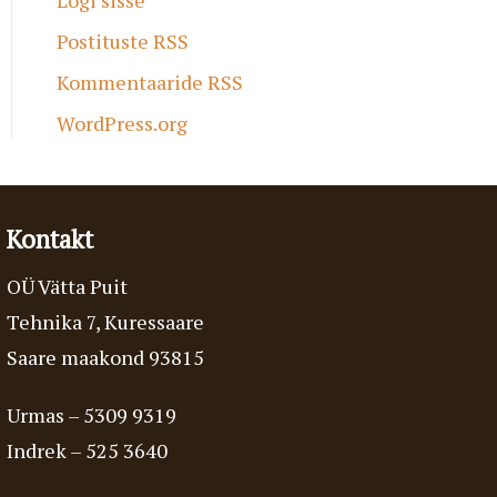
Postituste RSS
Kommentaaride RSS
WordPress.org
Kontakt
OÜ Vätta Puit
Tehnika 7, Kuressaare
Saare maakond 93815
Urmas –
5309 9319
Indrek –
525 3640