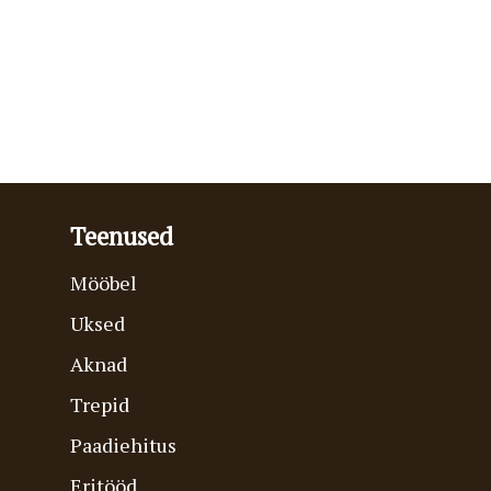
Teenused
Mööbel
Uksed
Aknad
Trepid
Paadiehitus
Eritööd