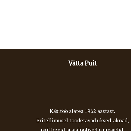
Vätta Puit
Käsitöö alates 1962 aastast.
Eritellimusel toodetavad uksed-aknad,
puittrepid ja ajaloolised puupaadid.